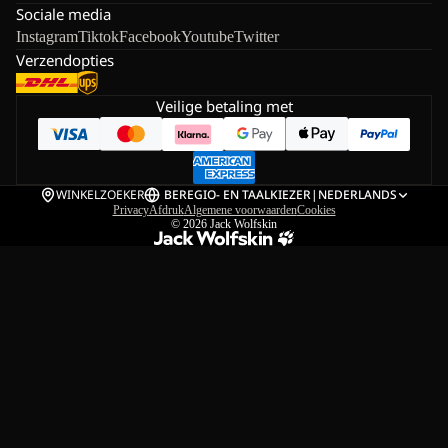
Sociale media
Instagram
Tiktok
Facebook
Youtube
Twitter
Verzendopties
Veilige betaling met
WINKELZOEKER
BE
REGIO- EN TAALKIEZER
|
NEDERLANDS
Privacy
Afdruk
Algemene voorwaarden
Cookies
© 2026
Jack Wolfskin