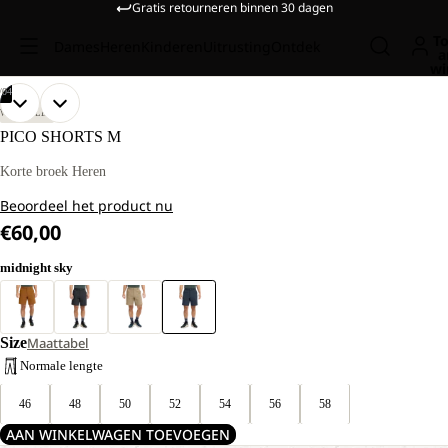
Gratis retourneren binnen 30 dagen
To
Dames
Heren
Kinderen
Uitrusting
Ontdek
a
wi
/
04
AFBEELDING
AFBEELDING
AFBEELDING
AFBEELDING
ONS
ONS
WANDELEN
MODEL
MODEL
OPENEN
OPENEN
OPENEN
OPENEN
PICO SHORTS M
IS
IS
IN
IN
IN
IN
181
181
VOLLEDIG
VOLLEDIG
VOLLEDIG
VOLLEDIG
Korte broek Heren
CM
CM
SCHERM
SCHERM
SCHERM
SCHERM
LANG
LANG
Beoordeel het product nu
EN
EN
DRAAGT
DRAAGT
€60,00
MAAT
MAAT
52
52
midnight sky
Size
Maattabel
Normale lengte
46
48
50
52
54
56
58
AAN WINKELWAGEN TOEVOEGEN