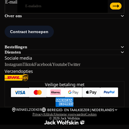
E-mail
Over ons
Bestellingen
Diensten
Sociale media
Instagram
Tiktok
Facebook
Youtube
Twitter
Verzendopties
Veilige betaling met
WINKELZOEKER
BE
REGIO- EN TAALKIEZER
|
NEDERLANDS
Privacy
Afdruk
Algemene voorwaarden
Cookies
© 2026
Jack Wolfskin