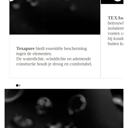
TEXAwa
betrouwbar
isolatiemat
voeten com
bij koude 
buiten kunt
Texapore
biedt essentiële bescherming
tegen de elementen.
De waterdichte, winddichte en ademende
constructie houdt je droog en comfortabel.