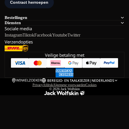
Bestellingen
Diensten
Sociale media
Instagram
Tiktok
Facebook
Youtube
Twitter
Verzendopties
Veilige betaling met
WINKELZOEKER
BE
REGIO- EN TAALKIEZER
|
NEDERLANDS
Privacy
Afdruk
Algemene voorwaarden
Cookies
© 2026
Jack Wolfskin