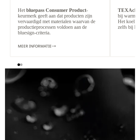
Het
bluepass Consumer Product
-
TEXAchil
keurmerk geeft aan dat producten zijn
bij warm w
vervaardigd met materialen waarvan de
Het koel aa
productieprocessen voldoen aan de
zelfs bij hi
bluesign-criteria.
MEER INFORMATIE