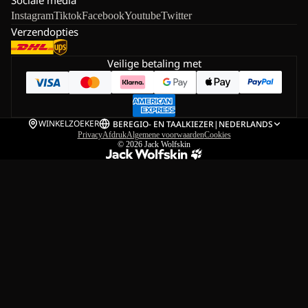
Instagram
Tiktok
Facebook
Youtube
Twitter
Verzendopties
Veilige betaling met
WINKELZOEKER
BE
REGIO- EN TAALKIEZER
|
NEDERLANDS
Privacy
Afdruk
Algemene voorwaarden
Cookies
© 2026
Jack Wolfskin