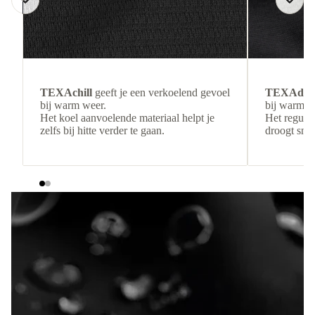
TEXAchill
geeft je een verkoelend gevoel
TEXAdri
bij warm weer.
bij warmer
Het koel aanvoelende materiaal helpt je
Het regulee
zelfs bij hitte verder te gaan.
droogt snel