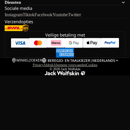
Diensten
Sociale media
Instagram
Tiktok
Facebook
Youtube
Twitter
Verzendopties
Veilige betaling met
WINKELZOEKER
BE
REGIO- EN TAALKIEZER
|
NEDERLANDS
Privacy
Afdruk
Algemene voorwaarden
Cookies
© 2026
Jack Wolfskin