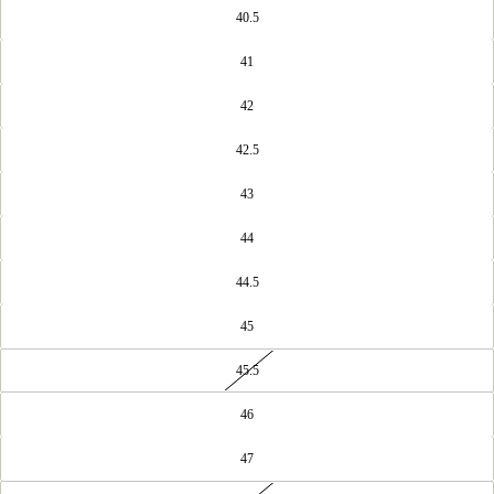
40.5
41
42
42.5
43
44
44.5
45
AFBEELDING
OPENEN
45.5
IN
VOLLEDIG
46
SCHERM
47