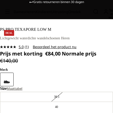
Gratis retourneren binnen 30 dagen
To
Dames
Heren
Kinderen
Uitrusting
Ontdek
a
wi
PS PRO TEXAPORE LOW M
DEAL
Lichtgewicht waterdichte wandelschoenen Heren
5.0
(1)
Beoordeel het product nu
Lees
Prijs met korting
€84,00
Normale prijs
1
beoordeling.
€140,00
Dezelfde
paginalink.
black
Size
Maattabel
39.5
40