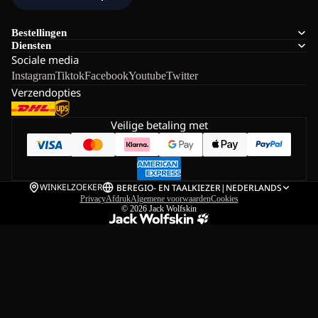
Bestellingen
Diensten
Sociale media
Instagram
Tiktok
Facebook
Youtube
Twitter
Verzendopties
Veilige betaling met
WINKELZOEKER
BE
REGIO- EN TAALKIEZER
|
NEDERLANDS
Privacy
Afdruk
Algemene voorwaarden
Cookies
© 2026
Jack Wolfskin