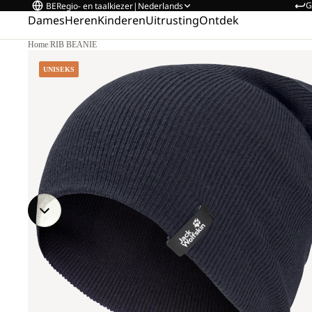
G
BE
Regio- en taalkiezer
|
Nederlands
Dames
Heren
Kinderen
Uitrusting
Ontdek
Home
/
RIB BEANIE
UNISEKS