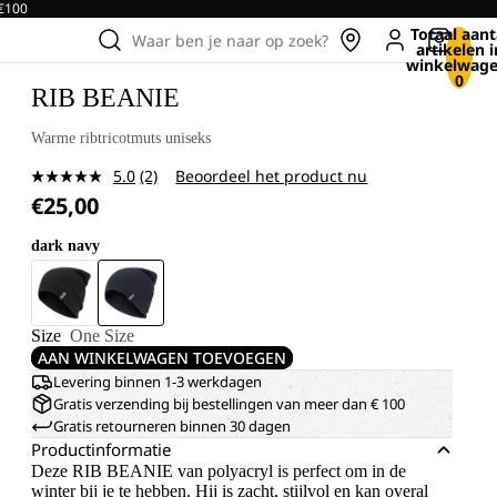
 €100
Totaal aant
Waar ben je naar op zoek?
artikelen i
winkelwage
0
RIB BEANIE
Warme ribtricotmuts uniseks
5.0
(2)
Beoordeel het product nu
Lees
€25,00
2
beoordelingen.
Dezelfde
dark navy
paginalink.
Size
One Size
AAN WINKELWAGEN TOEVOEGEN
Levering binnen 1-3 werkdagen
Gratis verzending bij bestellingen van meer dan € 100
Gratis retourneren binnen 30 dagen
Productinformatie
Deze RIB BEANIE van polyacryl is perfect om in de
winter bij je te hebben. Hij is zacht, stijlvol en kan overal