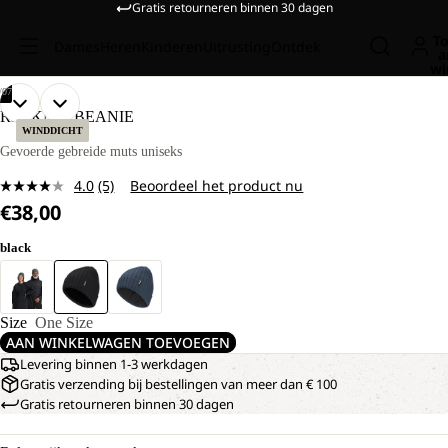
Gratis retourneren binnen 30 dagen
To
Dames
Heren
Kinderen
Uitrusting
Ontdek
a
wi
/
07
AFBEELDING
AFBEELDING
AFBEELDING
AFBEELDING
AFBEELDING
AFBEELDING
AFBEELDING
RIB KNIT BEANIE
OPENEN
OPENEN
OPENEN
OPENEN
OPENEN
OPENEN
OPENEN
WINDDICHT
IN
IN
IN
IN
IN
IN
IN
Gevoerde gebreide muts uniseks
VOLLEDIG
VOLLEDIG
VOLLEDIG
VOLLEDIG
VOLLEDIG
VOLLEDIG
VOLLEDIG
4.0
(5)
Beoordeel het product nu
SCHERM
SCHERM
SCHERM
SCHERM
SCHERM
SCHERM
SCHERM
Lees
€38,00
5
beoordelingen.
Dezelfde
black
paginalink.
Size
One Size
AAN WINKELWAGEN TOEVOEGEN
Levering binnen 1-3 werkdagen
Gratis verzending bij bestellingen van meer dan € 100
Gratis retourneren binnen 30 dagen