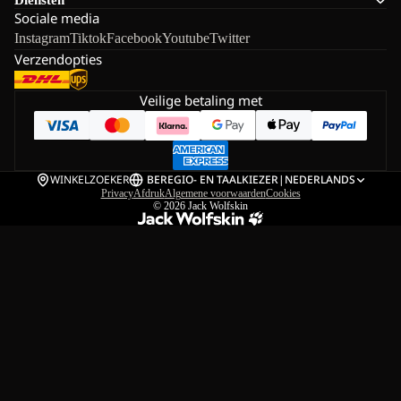
Diensten
Sociale media
Instagram
Tiktok
Facebook
Youtube
Twitter
Verzendopties
Veilige betaling met
WINKELZOEKER
BE
REGIO- EN TAALKIEZER
|
NEDERLANDS
Privacy
Afdruk
Algemene voorwaarden
Cookies
© 2026
Jack Wolfskin