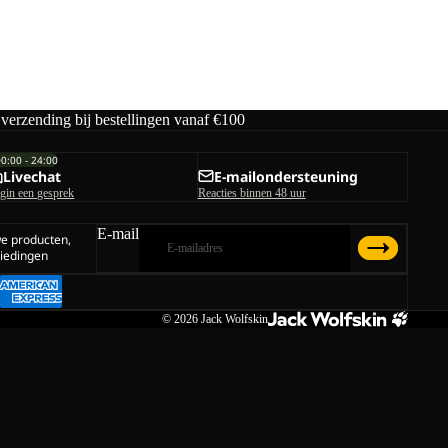
 verzending bij bestellingen vanaf €100
00:00 - 24:00
Livechat
E-mailondersteuning
gin een gesprek
Reacties binnen 48 uur
E-mail
we producten,
iedingen
© 2026
Jack Wolfskin