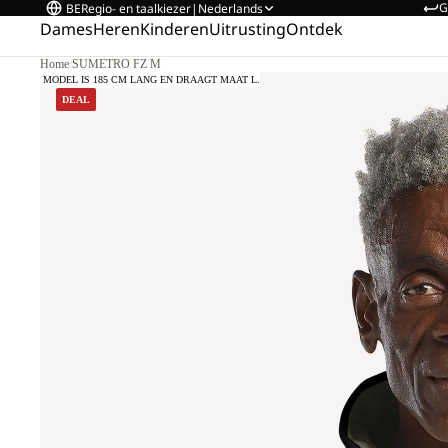
G
BE
Regio- en taalkiezer
|
Nederlands
Dames
Heren
Kinderen
Uitrusting
Ontdek
Home
/
SUMETRO FZ M
ONS MODEL IS 185 CM LANG EN DRAAGT MAAT L.
DEAL