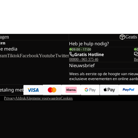
dagen
Gratis
ten
Heb je hulp nodig?
le media
09:00 - 17:00
Gratis Hotline
gram
Tiktok
Facebook
Youtube
Twitter
00800 - 965 375 46
Be
Nieuwsbrief
Wees als eerste op de hoogte van nieu
exclusieve evenementen en online aanb
betaling met
Privacy
Afdruk
Algemene voorwaarden
Cookies