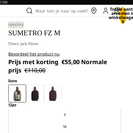
 €100
Totaal aant
Waar ben je naar op zoek?
artikelen i
winkelwage
0
LIFESTYLE
SUMETRO FZ M
Fleece jack Heren
Beoordeel het product nu
Prijs met korting
€55,00
Normale
prijs
€110,00
linen
Size
S
M