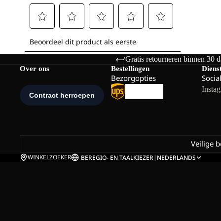
Gratis retourneren binnen 30 
Over ons
Bestellingen
Diens
Bezorgopties
Socia
Insta
Veilige 
WINKELZOEKER
BE
REGIO- EN TAALKIEZER
|
NEDERLANDS