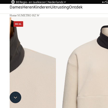
G
BE
Regio- en taalkiezer
|
Nederlands
Dames
Heren
Kinderen
Uitrusting
Ontdek
Home
/
SUMETRO HZ W
DEAL