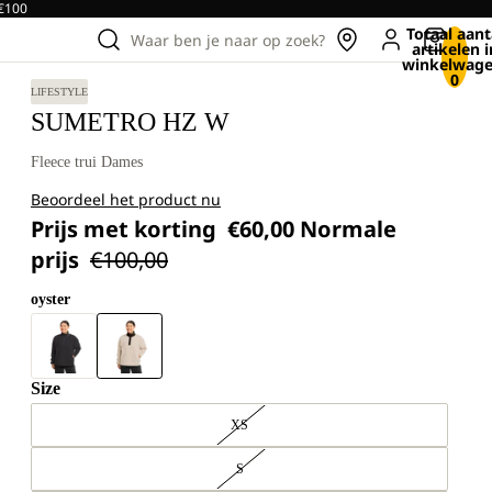
 €100
Totaal aant
Waar ben je naar op zoek?
artikelen i
winkelwage
0
LIFESTYLE
SUMETRO HZ W
Fleece trui Dames
Beoordeel het product nu
Prijs met korting
€60,00
Normale
prijs
€100,00
oyster
Size
XS
S