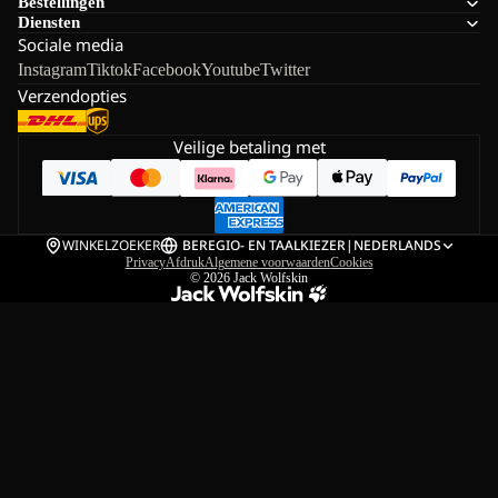
Bestellingen
Diensten
Sociale media
Instagram
Tiktok
Facebook
Youtube
Twitter
Verzendopties
Veilige betaling met
WINKELZOEKER
BE
REGIO- EN TAALKIEZER
|
NEDERLANDS
Privacy
Afdruk
Algemene voorwaarden
Cookies
© 2026
Jack Wolfskin