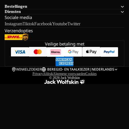
Bestellingen
Diensten
Sociale media
Instagram
Tiktok
Facebook
Youtube
Twitter
Verzendopties
Veilige betaling met
WINKELZOEKER
BE
REGIO- EN TAALKIEZER
|
NEDERLANDS
Privacy
Afdruk
Algemene voorwaarden
Cookies
© 2026
Jack Wolfskin