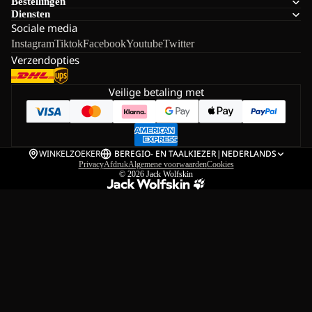
Bestellingen
Diensten
Sociale media
Instagram
Tiktok
Facebook
Youtube
Twitter
Verzendopties
Veilige betaling met
WINKELZOEKER
BE
REGIO- EN TAALKIEZER
|
NEDERLANDS
Privacy
Afdruk
Algemene voorwaarden
Cookies
© 2026
Jack Wolfskin