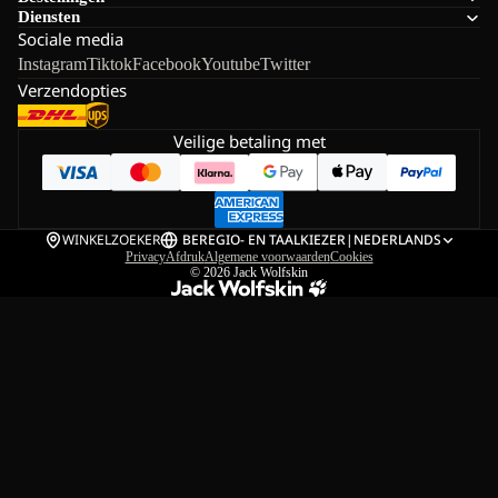
Diensten
Sociale media
Instagram
Tiktok
Facebook
Youtube
Twitter
Verzendopties
Veilige betaling met
WINKELZOEKER
BE
REGIO- EN TAALKIEZER
|
NEDERLANDS
Privacy
Afdruk
Algemene voorwaarden
Cookies
© 2026
Jack Wolfskin