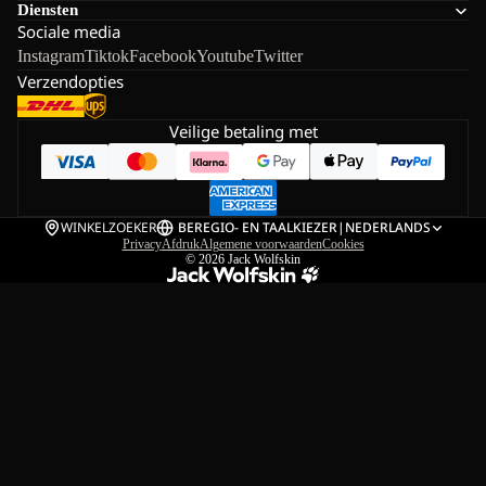
Diensten
Sociale media
Instagram
Tiktok
Facebook
Youtube
Twitter
Verzendopties
Veilige betaling met
WINKELZOEKER
BE
REGIO- EN TAALKIEZER
|
NEDERLANDS
Privacy
Afdruk
Algemene voorwaarden
Cookies
© 2026
Jack Wolfskin