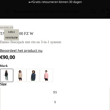
Gratis retourneren binnen 30 dagen
To
Dames
Heren
Kinderen
Uitrusting
Ontdek
a
wi
T M
WANDELEN
3-IN-1
TAUNUS 200 FZ W
SYSTEEM
Dames fleecejack met rits en 3-in-1 systeem
Beoordeel het product nu
€90,00
black
Size
XS
S