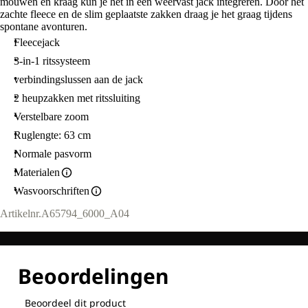
mouwen en kraag kun je het in een weervast jack integreren. Door het
M
zachte fleece en de slim geplaatste zakken draag je het graag tijdens
spontane avonturen.
Fleecejack
3-in-1 ritssysteem
verbindingslussen aan de jack
2 heupzakken met ritssluiting
Verstelbare zoom
Ruglengte: 63 cm
Normale pasvorm
Materialen
Wasvoorschriften
Artikelnr.
A65794_6000_A04