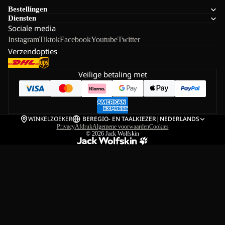
Bestellingen
Diensten
Sociale media
Instagram
Tiktok
Facebook
Youtube
Twitter
Verzendopties
Veilige betaling met
WINKELZOEKER
BE
REGIO- EN TAALKIEZER
|
NEDERLANDS
Privacy
Afdruk
Algemene voorwaarden
Cookies
© 2026
Jack Wolfskin