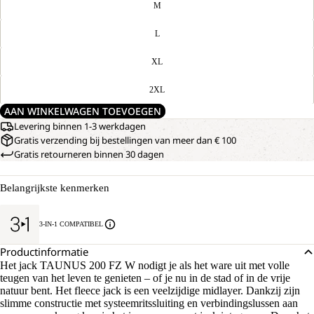
M
L
XL
2XL
AAN WINKELWAGEN TOEVOEGEN
Levering binnen 1-3 werkdagen
Gratis verzending bij bestellingen van meer dan € 100
Gratis retourneren binnen 30 dagen
Belangrijkste kenmerken
AFBEELDING
ONS
3-IN-1 COMPATIBEL
MODEL
OPENEN
IS
IN
Productinformatie
170
VOLLEDIG
CM
Het jack TAUNUS 200 FZ W nodigt je als het ware uit met volle
SCHERM
LANG
teugen van het leven te genieten – of je nu in de stad of in de vrije
EN
natuur bent. Het fleece jack is een veelzijdige midlayer. Dankzij zijn
DRAAGT
slimme constructie met systeemritssluiting en verbindingslussen aan
MAAT