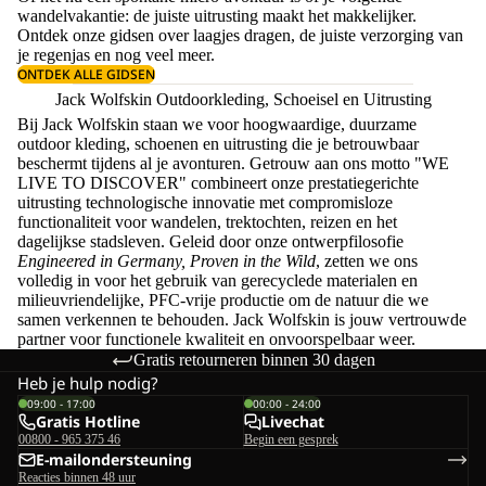
wandelvakantie: de juiste uitrusting maakt het makkelijker.
Ontdek onze gidsen over
laagjes dragen
, de juiste
verzorging van
je regenjas
en nog veel meer.
ONTDEK ALLE GIDSEN
Jack Wolfskin Outdoorkleding, Schoeisel en Uitrusting
Bij Jack Wolfskin staan we voor hoogwaardige, duurzame
outdoor kleding, schoenen en uitrusting die je betrouwbaar
beschermt tijdens al je avonturen. Getrouw aan ons motto "WE
LIVE TO DISCOVER" combineert onze prestatiegerichte
uitrusting technologische innovatie met compromisloze
functionaliteit voor wandelen, trektochten, reizen en het
dagelijkse stadsleven. Geleid door onze ontwerpfilosofie
Engineered in Germany, Proven in the Wild
, zetten we ons
volledig in voor het gebruik van gerecyclede materialen en
milieuvriendelijke, PFC-vrije productie om de natuur die we
samen verkennen te behouden. Jack Wolfskin is jouw vertrouwde
partner voor functionele kwaliteit en onvoorspelbaar weer.
Gratis retourneren binnen 30 dagen
Heb je hulp nodig?
09:00 - 17:00
00:00 - 24:00
Gratis Hotline
Livechat
00800 - 965 375 46
Begin een gesprek
E-mailondersteuning
Reacties binnen 48 uur