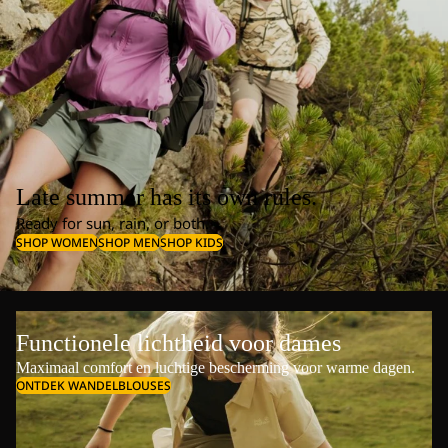
Late summer has its own rules.
Ready for sun, rain, or both.
SHOP WOMEN
SHOP MEN
SHOP KIDS
Functionele lichtheid voor dames
Maximaal comfort en luchtige bescherming voor warme dagen.
ONTDEK WANDELBLOUSES