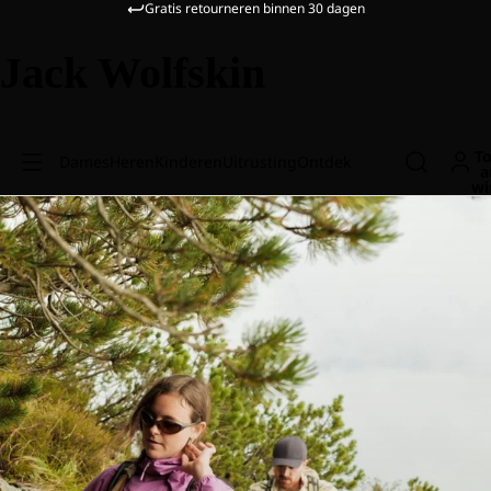
Gratis retourneren binnen 30 dagen
Jack Wolfskin
To
Dames
Heren
Kinderen
Uitrusting
Ontdek
a
wi