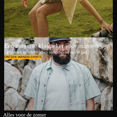
Een zomerse klassieker voor mannen
Lichtgewicht, ademend en sneldrogend op elk pad.
ONTDEK WANDELSHIRTS
Alles voor de zomer