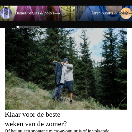
Dames t-shirts & polo's
Heren t-shirts & polo's
Dames t-shirts & polo's
Heren t-shirts & polo's
Klaar voor de beste
weken van de zomer?
Of het nu een spontane micro-avontuur is of je volgende