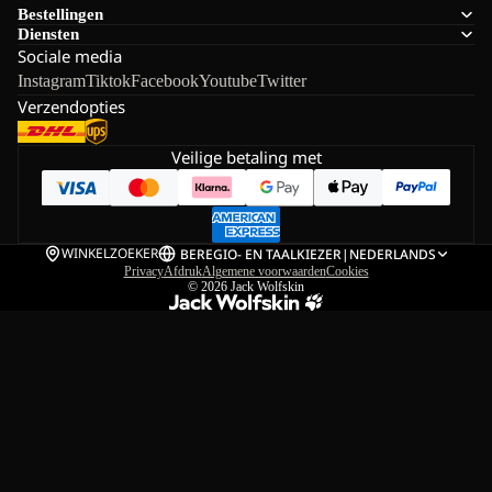
Bestellingen
Diensten
Sociale media
Instagram
Tiktok
Facebook
Youtube
Twitter
Verzendopties
Veilige betaling met
WINKELZOEKER
BE
REGIO- EN TAALKIEZER
|
NEDERLANDS
Privacy
Afdruk
Algemene voorwaarden
Cookies
© 2026
Jack Wolfskin