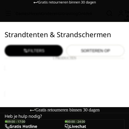
Gratis retourneren binnen 30 dagen
To
Dames
Heren
Kinderen
Uitrusting
Ontdek
a
wi
Strandtenten & Strandschermen
FILTERS
SORTEREN OP
1 PRODUCTEN
BEACH
SHELTER
III
BEACH SHELTER III
€150,00
Gratis retourneren binnen 30 dagen
Heb je hulp nodig?
09:00 - 17:00
00:00 - 24:00
Gratis Hotline
Livechat