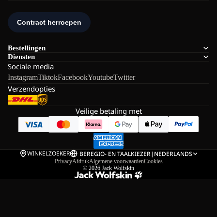
Bestellingen
Diensten
Sociale media
Instagram
Tiktok
Facebook
Youtube
Twitter
Verzendopties
Veilige betaling met
WINKELZOEKER
BE
REGIO- EN TAALKIEZER
|
NEDERLANDS
Privacy
Afdruk
Algemene voorwaarden
Cookies
© 2026
Jack Wolfskin