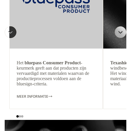
Het
bluepass Consumer Product
-
Texashiel
keurmerk geeft aan dat producten zijn
windbesche
vervaardigd met materialen waarvan de
Het winddi
productieprocessen voldoen aan de
materiaal b
bluesign-criteria.
wind.
MEER INFORMATIE