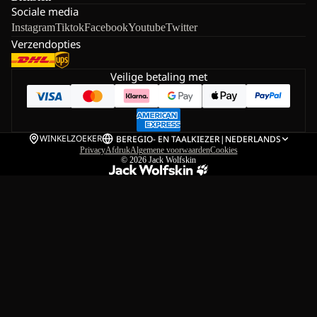
Sociale media
Instagram
Tiktok
Facebook
Youtube
Twitter
Verzendopties
Veilige betaling met
WINKELZOEKER
BE
REGIO- EN TAALKIEZER
|
NEDERLANDS
Privacy
Afdruk
Algemene voorwaarden
Cookies
© 2026
Jack Wolfskin