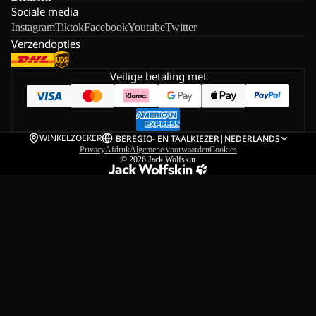
Sociale media
Instagram
Tiktok
Facebook
Youtube
Twitter
Verzendopties
Veilige betaling met
WINKELZOEKER
BE
REGIO- EN TAALKIEZER
|
NEDERLANDS
Privacy
Afdruk
Algemene voorwaarden
Cookies
© 2026
Jack Wolfskin