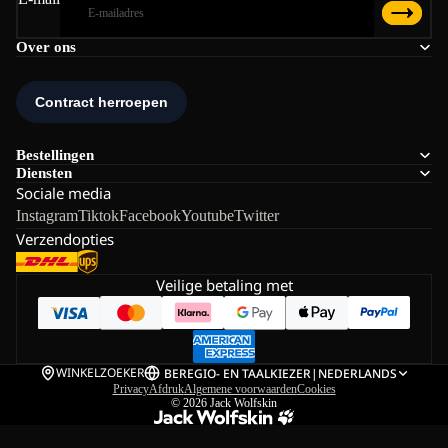
Over ons
Bestellingen
Diensten
Sociale media
Instagram
Tiktok
Facebook
Youtube
Twitter
Verzendopties
Veilige betaling met
WINKELZOEKER
BE
REGIO- EN TAALKIEZER
|
NEDERLANDS
Privacy
Afdruk
Algemene voorwaarden
Cookies
© 2026
Jack Wolfskin