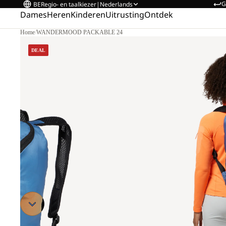
G
BE
Regio- en taalkiezer
|
Nederlands
Dames
Heren
Kinderen
Uitrusting
Ontdek
Home
/
WANDERMOOD PACKABLE 24
DEAL