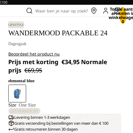
 €100
Totaal aant
Waar ben je naar op zoek?
artikelen i
winkelwage
0
LIFESTYLE
WANDERMOOD PACKABLE 24
Dagrugzak
Beoordeel het product nu
Prijs met korting
€34,95
Normale
prijs
€69,95
elemental blue
Size
One Size
UITVERKOCHT
Levering binnen 1-3 werkdagen
Gratis verzending bij bestellingen van meer dan € 100
Gratis retourneren binnen 30 dagen