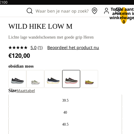
 €100
Totaal aant
Waar ben je naar op zoek?
artikelen i
winkelwage
0
WILD HIKE LOW M
Lichte lage wandelschoenen met goede grip Heren
5.0
(1)
Beoordeel het product nu
Lees
€120,00
1
beoordeling.
Dezelfde
obsidian moss
paginalink.
Size
Maattabel
39.5
40
40.5