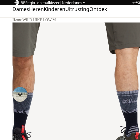
G
BE
Regio- en taalkiezer
|
Nederlands
Dames
Heren
Kinderen
Uitrusting
Ontdek
Home
/
WILD HIKE LOW M