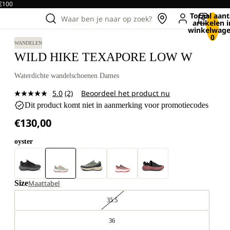
 €100
Totaal aant
Waar ben je naar op zoek?
artikelen i
winkelwage
0
WANDELEN
WILD HIKE TEXAPORE LOW W
Waterdichte wandelschoenen Dames
5.0
(2)
Beoordeel het product nu
Lees
Dit product komt niet in aanmerking voor promotiecodes
2
beoordelingen.
€130,00
Dezelfde
paginalink.
oyster
+1
Size
Maattabel
35.5
36