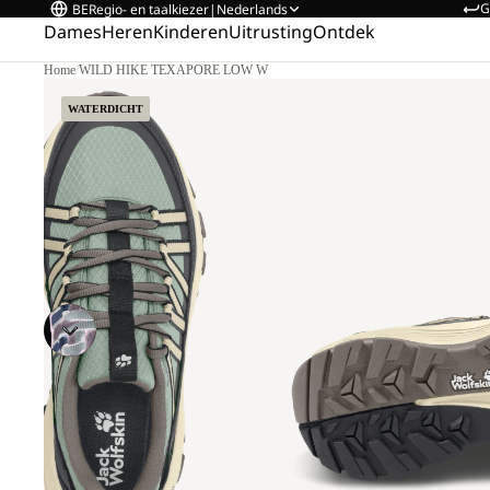
G
BE
Regio- en taalkiezer
|
Nederlands
Dames
Heren
Kinderen
Uitrusting
Ontdek
Home
/
WILD HIKE TEXAPORE LOW W
WATERDICHT