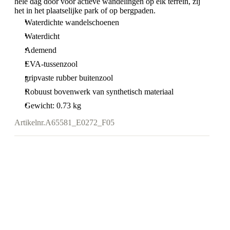
hele dag door voor actieve wandelingen op elk terrein, zij
het in het plaatselijke park of op bergpaden.
Waterdichte wandelschoenen
Waterdicht
Ademend
EVA-tussenzool
gripvaste rubber buitenzool
Robuust bovenwerk van synthetisch materiaal
Gewicht: 0.73 kg
Artikelnr.
A65581_E0272_F05