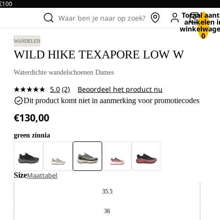
 €100
Totaal aant
Waar ben je naar op zoek?
artikelen i
winkelwage
0
WANDELEN
WILD HIKE TEXAPORE LOW W
Waterdichte wandelschoenen Dames
5.0
(2)
Beoordeel het product nu
Lees
Dit product komt niet in aanmerking voor promotiecodes
2
beoordelingen.
€130,00
Dezelfde
paginalink.
green zinnia
Size
Maattabel
35.5
36