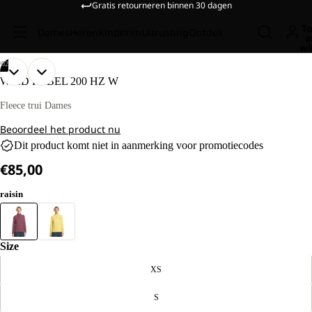
Gratis retourneren binnen 30 dagen
To
Dames
Heren
Kinderen
Uitrusting
Ontdek
a
wi
/
02
AFBEELDING
AFBEELDING
ONS
ONS
WILD REBEL 200 HZ W
MODEL
MODEL
OPENEN
OPENEN
IS
IS
IN
IN
Fleece trui Dames
170
170
VOLLEDIG
VOLLEDIG
CM
CM
Beoordeel het product nu
SCHERM
SCHERM
LANG
LANG
Dit product komt niet in aanmerking voor promotiecodes
EN
EN
DRAAGT
DRAAGT
€85,00
MAAT
MAAT
M.
M.
raisin
Size
XS
S