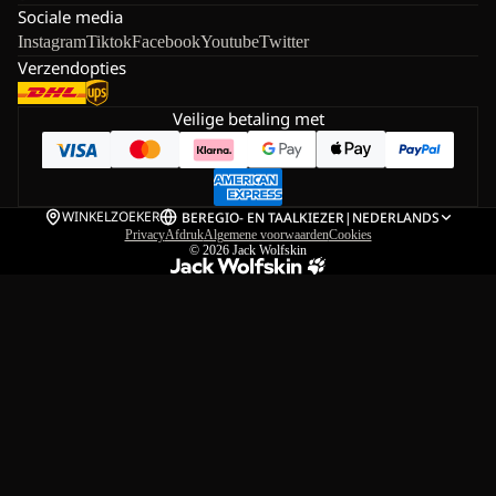
Sociale media
Instagram
Tiktok
Facebook
Youtube
Twitter
Verzendopties
Veilige betaling met
WINKELZOEKER
BE
REGIO- EN TAALKIEZER
|
NEDERLANDS
Privacy
Afdruk
Algemene voorwaarden
Cookies
© 2026
Jack Wolfskin