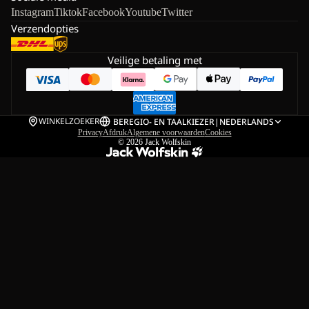
Instagram
Tiktok
Facebook
Youtube
Twitter
Verzendopties
Veilige betaling met
WINKELZOEKER
BE
REGIO- EN TAALKIEZER
|
NEDERLANDS
Privacy
Afdruk
Algemene voorwaarden
Cookies
© 2026
Jack Wolfskin