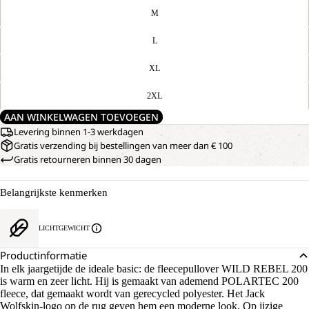
M
L
XL
2XL
AAN WINKELWAGEN TOEVOEGEN
Levering binnen 1-3 werkdagen
Gratis verzending bij bestellingen van meer dan € 100
Gratis retourneren binnen 30 dagen
Belangrijkste kenmerken
AFBEELDING
ONS
MODEL
OPENEN
LICHTGEWICHT
IS
IN
170
VOLLEDIG
Productinformatie
CM
SCHERM
In elk jaargetijde de ideale basic: de fleecepullover WILD REBEL 200
LANG
is warm en zeer licht. Hij is gemaakt van ademend POLARTEC 200
EN
DRAAGT
fleece, dat gemaakt wordt van gerecycled polyester. Het Jack
MAAT
Wolfskin-logo op de rug geven hem een moderne look. Op ijzige