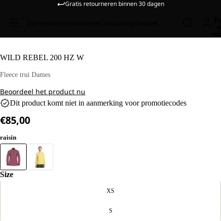
Gratis retourneren binnen 30 dagen
To
Dames
Heren
Kinderen
Uitrusting
Ontdek
a
wi
T M.
WILD REBEL 200 HZ W
Fleece trui Dames
Beoordeel het product nu
Dit product komt niet in aanmerking voor promotiecodes
€85,00
raisin
Size
XS
S