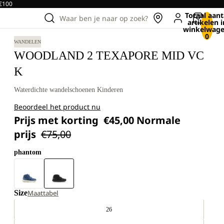
 €100
Totaal aant
Waar ben je naar op zoek?
artikelen i
winkelwage
0
WANDELEN
WOODLAND 2 TEXAPORE MID VC
K
Waterdichte wandelschoenen Kinderen
Beoordeel het product nu
Prijs met korting
€45,00
Normale
prijs
€75,00
phantom
Size
Maattabel
26