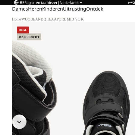
G
BE
Regio- en taalkiezer
|
Nederlands
Dames
Heren
Kinderen
Uitrusting
Ontdek
Home
/
WOODLAND 2 TEXAPORE MID VC K
DEAL
WATERDICHT