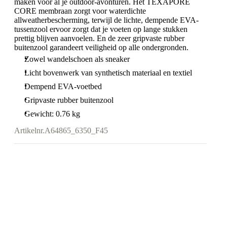
maken voor al je outdoor-avonturen. Het TEXAPORE
CORE membraan zorgt voor waterdichte
allweatherbescherming, terwijl de lichte, dempende EVA-
tussenzool ervoor zorgt dat je voeten op lange stukken
prettig blijven aanvoelen. En de zeer gripvaste rubber
buitenzool garandeert veiligheid op alle ondergronden.
Zowel wandelschoen als sneaker
Licht bovenwerk van synthetisch materiaal en textiel
Dempend EVA-voetbed
Gripvaste rubber buitenzool
Gewicht: 0.76 kg
Artikelnr.
A64865_6350_F45