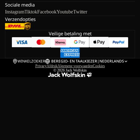
Sociale media
Instagram
Tiktok
Facebook
Youtube
Twitter
Verzendopties
Veilige betaling met
WINKELZOEKER
BE
REGIO- EN TAALKIEZER
|
NEDERLANDS
Privacy
Afdruk
Algemene voorwaarden
Cookies
© 2026
Jack Wolfskin