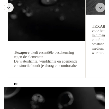
TEXAthe
voor betro
minimaal g
comfortabel
omstandigh
medium-loft
Texapore
biedt essentiële bescherming
warmte-isol
tegen de elementen.
De waterdichte, winddichte en ademende
constructie houdt je droog en comfortabel.