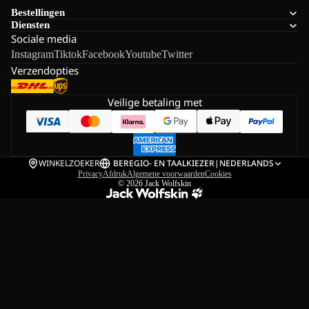
Bestellingen
Diensten
Sociale media
Instagram
Tiktok
Facebook
Youtube
Twitter
Verzendopties
Veilige betaling met
WINKELZOEKER
BE
REGIO- EN TAALKIEZER
|
NEDERLANDS
Privacy
Afdruk
Algemene voorwaarden
Cookies
© 2026
Jack Wolfskin