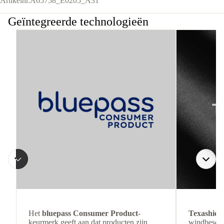
Artikelnr.
A65758_E0205_A31
Geïntegreerde technologieën
Het
bluepass Consumer Product
-
Texashiel
keurmerk geeft aan dat producten zijn
windbesche