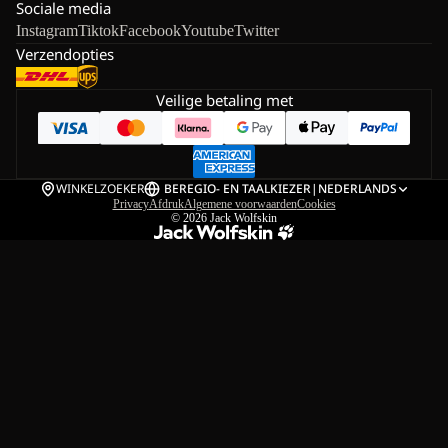
Sociale media
Instagram
Tiktok
Facebook
Youtube
Twitter
Verzendopties
Veilige betaling met
WINKELZOEKER
BE
REGIO- EN TAALKIEZER
|
NEDERLANDS
Privacy
Afdruk
Algemene voorwaarden
Cookies
© 2026
Jack Wolfskin