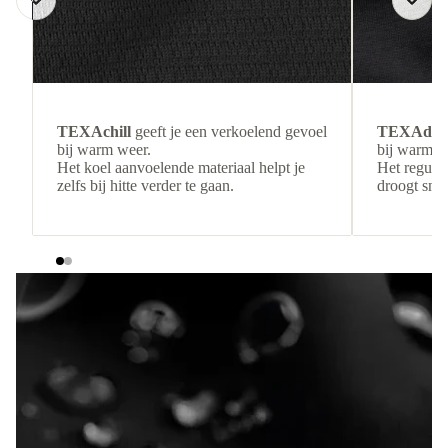
TEXAchill
geeft je een verkoelend gevoel
TEXAdri
bij warm weer.
bij warmer
Het koel aanvoelende materiaal helpt je
Het regulee
zelfs bij hitte verder te gaan.
droogt snel