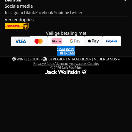
Sociale media
Instagram
Tiktok
Facebook
Youtube
Twitter
Verzendopties
Veilige betaling met
WINKELZOEKER
BE
REGIO- EN TAALKIEZER
|
NEDERLANDS
Privacy
Afdruk
Algemene voorwaarden
Cookies
© 2026
Jack Wolfskin