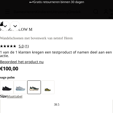
Gratis retourneren binnen 30 dagen
To
Dames
Heren
Kinderen
Uitrusting
Ontdek
a
wi
/
11
AFBEELDING
AFBEELDING
AFBEELDING
AFBEELDING
AFBEELDING
AFBEELDING
AFBEELDING
AFBEELDING
AFBEELDING
AFBEELDING
AFBEELDING
PS TRAIL LOW M
OPENEN
OPENEN
OPENEN
OPENEN
OPENEN
OPENEN
OPENEN
OPENEN
OPENEN
OPENEN
OPENEN
IN
IN
IN
IN
IN
IN
IN
IN
IN
IN
IN
Wandelschoenen met bovenwerk van netstof Heren
VOLLEDIG
VOLLEDIG
VOLLEDIG
VOLLEDIG
VOLLEDIG
VOLLEDIG
VOLLEDIG
VOLLEDIG
VOLLEDIG
VOLLEDIG
VOLLEDIG
5.0
(1)
SCHERM
SCHERM
SCHERM
SCHERM
SCHERM
SCHERM
SCHERM
SCHERM
SCHERM
SCHERM
SCHERM
Lees
1 van de 1 klanten kregen een testproduct of namen deel aan een
1
actie.
beoordeling.
Dezelfde
Beoordeel het product nu
paginalink.
€100,00
sago palm
Size
Maattabel
39.5