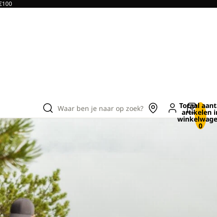
 €100
Totaal aant
Waar ben je naar op zoek?
artikelen i
winkelwage
0