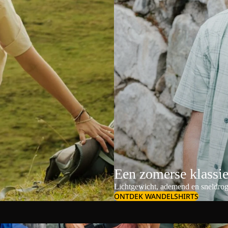
Een zomerse klassi
Lichtgewicht, ademend en sneldrog
ONTDEK WANDELSHIRTS
Schoudertassen & crossbodybags
Dames outdoor s