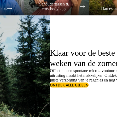
Schoudertassen &
olo's
Dames ou
crossbodybags
Klaar voor de beste
weken van de zome
Of het nu een spontane micro-avontuur is
uitrusting maakt het makkelijker. Ontde
juiste
verzorging van je regenjas
en nog v
ONTDEK ALLE GIDSEN