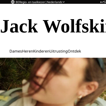
G
BE
Regio- en taalkiezer
|
Nederlands
Jack Wolfsk
Dames
Heren
Kinderen
Uitrusting
Ontdek