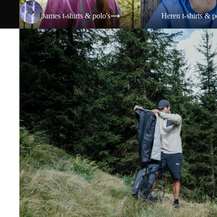
Dames t-shirts & polo's
Heren t-shirts & p