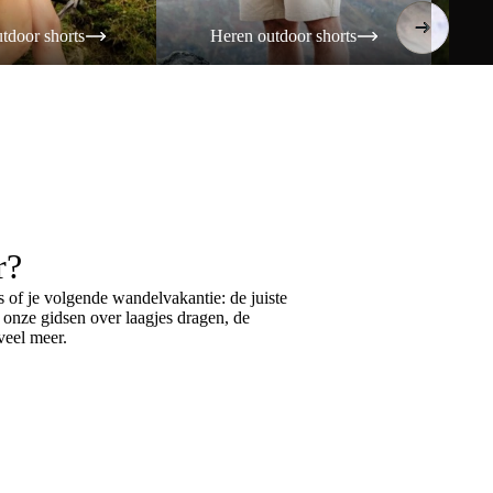
tdoor shorts
Heren outdoor shorts
Da
r?
 of je volgende wandelvakantie: de juiste
k onze gidsen over
laagjes dragen
, de
eel meer.