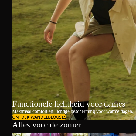
Functionele lichtheid voor dames
Maximaal comfort en luchtige bescherming voor warme dagen.
ONTDEK WANDELBLOUSES
Alles voor de zomer
Dames t-shirts & polo's
Heren t-shirts & polo's