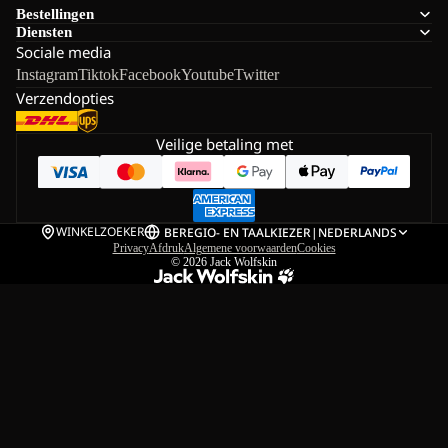
Bestellingen
Diensten
Sociale media
Instagram
Tiktok
Facebook
Youtube
Twitter
Verzendopties
Veilige betaling met
WINKELZOEKER
BE
REGIO- EN TAALKIEZER
|
NEDERLANDS
Privacy
Afdruk
Algemene voorwaarden
Cookies
© 2026
Jack Wolfskin