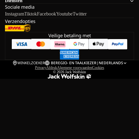
Diensten
Sociale media
Instagram
Tiktok
Facebook
Youtube
Twitter
Verzendopties
Veilige betaling met
WINKELZOEKER
BE
REGIO- EN TAALKIEZER
|
NEDERLANDS
Privacy
Afdruk
Algemene voorwaarden
Cookies
© 2026
Jack Wolfskin