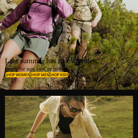
Late summer has its own rules.
Ready for sun, rain, or both.
SHOP WOMEN
SHOP MEN
SHOP KIDS