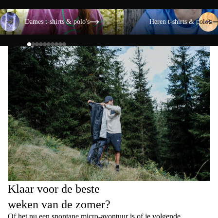
Dames t-shirts & polo's
Heren t-shirts & polo's
Dames t-shirts & polo's
Heren t-shirts & polo's
Klaar voor de beste
weken van de zomer?
Of het nu een spontane micro-avontuur is of je volgende