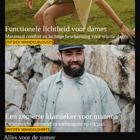
Functionele lichtheid voor dames
Maximaal comfort en luchtige bescherming voor warme dagen.
ONTDEK WANDELBLOUSES
Een zomerse klassieker voor mannen
Lichtgewicht, ademend en sneldrogend op elk pad.
ONTDEK WANDELSHIRTS
Alles voor de zomer