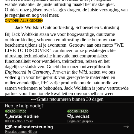
wandelvakantie: de juiste uitrusting maakt het makkelijker.
Ontdek onze gidsen over
laagjes dragen
, de juiste
verzorging van
je regenjas
en nog veel meer.
ONTDEK ALLE GIDSEN
Jack Wolfskin Outdoorkleding, Schoeisel en Uitrusting
Bij Jack Wolfskin staan we voor hoogwaardige, duurzame
outdoor kleding, schoenen en uitrusting die je betrouwbaar
beschermt tijdens al je avonturen. Getrouw aan ons motto "WE
LIVE TO DISCOVER" combineert onze prestatiegerichte
uitrusting technologische innovatie met compromisloze
functionaliteit voor wandelen, trektochten, reizen en het
dagelijkse stadsleven. Geleid door onze ontwerpfilosofie
Engineered in Germany, Proven in the Wild
, zetten we ons
volledig in voor het gebruik van gerecyclede materialen en
milieuvriendelijke, PFC-vrije productie om de natuur die we
samen verkennen te behouden. Jack Wolfskin is jouw vertrouwde
partner voor functionele kwaliteit en onvoorspelbaar weer.
Gratis retourneren binnen 30 dagen
Heb je hulp nodig?
09:00 - 17:00
00:00 - 24:00
Gratis Hotline
Livechat
00800 - 965 375 46
Begin een gesprek
E-mailondersteuning
Reacties binnen 48 uur