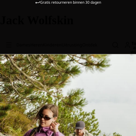
Gratis retourneren binnen 30 dagen
Jack Wolfskin
To
Dames
Heren
Kinderen
Uitrusting
Ontdek
a
wi