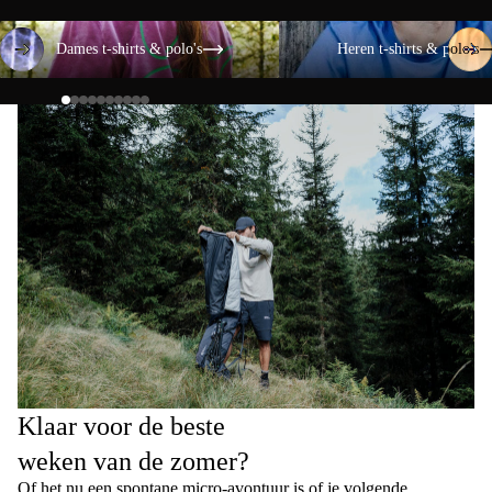
Dames t-shirts & polo's
Heren t-shirts & polo's
Dames t-shirts & polo's
Heren t-shirts & polo's
Klaar voor de beste
weken van de zomer?
Of het nu een spontane micro-avontuur is of je volgende