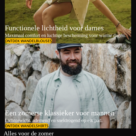
Functionele lichtheid voor dames
Maximaal comfort en luchtige bescherming voor warme dagen.
ONTDEK WANDELBLOUSES
Een zomerse klassieker voor mannen
Lichtgewicht, ademend en sneldrogend op elk pad.
ONTDEK WANDELSHIRTS
Alles voor de zomer