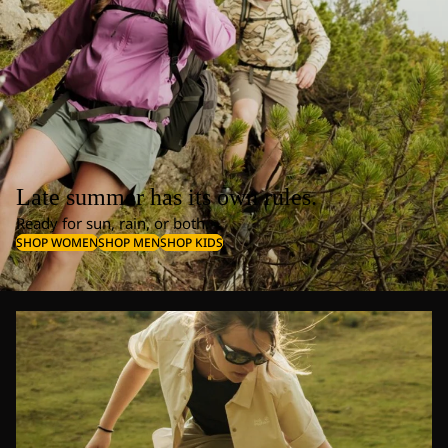
Late summer has its own rules.
Ready for sun, rain, or both.
SHOP WOMEN
SHOP MEN
SHOP KIDS