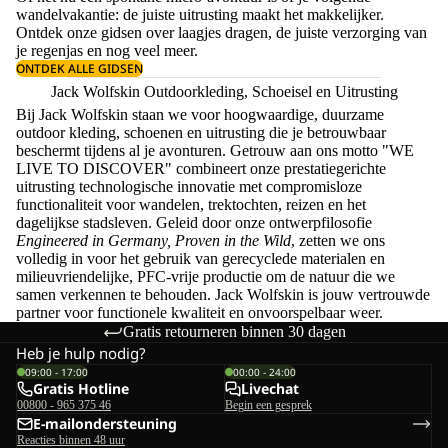
wandelvakantie: de juiste uitrusting maakt het makkelijker.
Ontdek onze gidsen over
laagjes dragen
, de juiste
verzorging van
je regenjas
en nog veel meer.
ONTDEK ALLE GIDSEN
Jack Wolfskin Outdoorkleding, Schoeisel en Uitrusting
Bij Jack Wolfskin staan we voor hoogwaardige, duurzame
outdoor kleding, schoenen en uitrusting die je betrouwbaar
beschermt tijdens al je avonturen. Getrouw aan ons motto "WE
LIVE TO DISCOVER" combineert onze prestatiegerichte
uitrusting technologische innovatie met compromisloze
functionaliteit voor wandelen, trektochten, reizen en het
dagelijkse stadsleven. Geleid door onze ontwerpfilosofie
Engineered in Germany, Proven in the Wild
, zetten we ons
volledig in voor het gebruik van gerecyclede materialen en
milieuvriendelijke, PFC-vrije productie om de natuur die we
samen verkennen te behouden. Jack Wolfskin is jouw vertrouwde
partner voor functionele kwaliteit en onvoorspelbaar weer.
Gratis retourneren binnen 30 dagen
Heb je hulp nodig?
09:00 - 17:00
00:00 - 24:00
Gratis Hotline
Livechat
00800 - 965 375 46
Begin een gesprek
E-mailondersteuning
Reacties binnen 48 uur