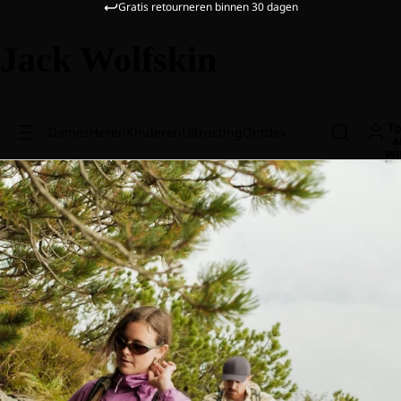
Gratis retourneren binnen 30 dagen
Jack Wolfskin
To
Dames
Heren
Kinderen
Uitrusting
Ontdek
a
wi