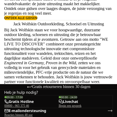
wandelvakantie: de juiste uitrusting maakt het makkelijker.
Ontdek onze gidsen over
laagjes dragen
, de juiste
verzorging van
je regenjas
en nog veel meer.
ONTDEK ALLE GIDSEN
Jack Wolfskin Outdoorkleding, Schoeisel en Uitrusting
Bij Jack Wolfskin staan we voor hoogwaardige, duurzame
outdoor kleding, schoenen en uitrusting die je betrouwbaar
beschermt tijdens al je avonturen. Getrouw aan ons motto "WE
LIVE TO DISCOVER" combineert onze prestatiegerichte
uitrusting technologische innovatie met compromisloze
functionaliteit voor wandelen, trektochten, reizen en het
dagelijkse stadsleven. Geleid door onze ontwerpfilosofie
Engineered in Germany, Proven in the Wild
, zetten we ons
volledig in voor het gebruik van gerecyclede materialen en
milieuvriendelijke, PFC-vrije productie om de natuur die we
samen verkennen te behouden. Jack Wolfskin is jouw vertrouwde
partner voor functionele kwaliteit en onvoorspelbaar weer.
Gratis retourneren binnen 30 dagen
Heb je hulp nodig?
09:00 - 17:00
00:00 - 24:00
Gratis Hotline
Livechat
00800 - 965 375 46
Begin een gesprek
E-mailondersteuning
Reacties binnen 48 uur