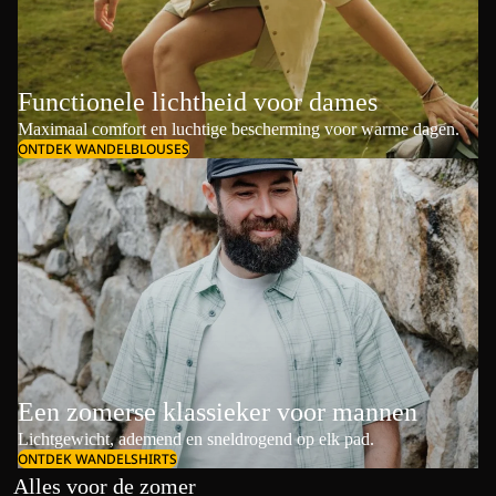
Functionele lichtheid voor dames
Maximaal comfort en luchtige bescherming voor warme dagen.
ONTDEK WANDELBLOUSES
Een zomerse klassieker voor mannen
Lichtgewicht, ademend en sneldrogend op elk pad.
ONTDEK WANDELSHIRTS
Alles voor de zomer