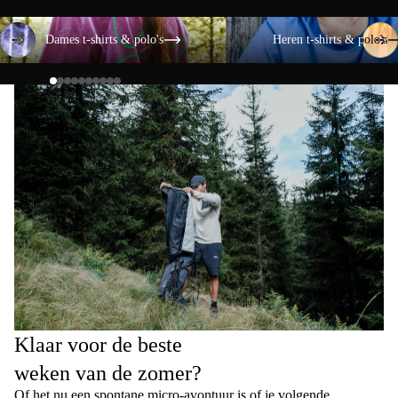
Dames t-shirts & polo's
Heren t-shirts & polo's
Dames t-shirts & polo's
Heren t-shirts & polo's
Klaar voor de beste
weken van de zomer?
Of het nu een spontane micro-avontuur is of je volgende