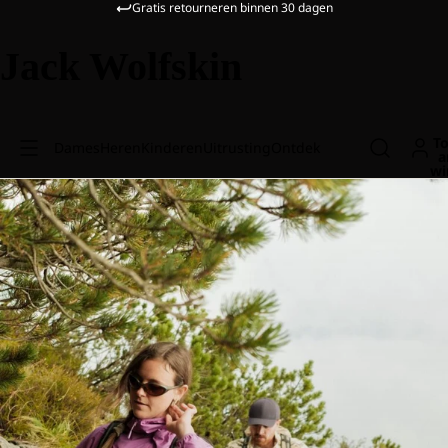
Gratis retourneren binnen 30 dagen
Jack Wolfskin
To
Dames
Heren
Kinderen
Uitrusting
Ontdek
a
wi