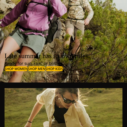
Late summer has its own rules.
Ready for sun, rain, or both.
SHOP WOMEN
SHOP MEN
SHOP KIDS