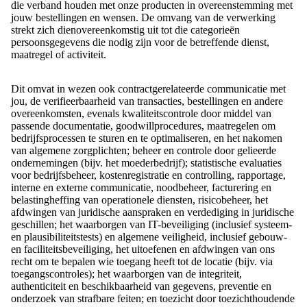
die verband houden met onze producten in overeenstemming met
jouw bestellingen en wensen. De omvang van de verwerking
strekt zich dienovereenkomstig uit tot die categorieën
persoonsgegevens die nodig zijn voor de betreffende dienst,
maatregel of activiteit.
Dit omvat in wezen ook contractgerelateerde communicatie met
jou, de verifieerbaarheid van transacties, bestellingen en andere
overeenkomsten, evenals kwaliteitscontrole door middel van
passende documentatie, goodwillprocedures, maatregelen om
bedrijfsprocessen te sturen en te optimaliseren, en het nakomen
van algemene zorgplichten; beheer en controle door gelieerde
ondernemingen (bijv. het moederbedrijf); statistische evaluaties
voor bedrijfsbeheer, kostenregistratie en controlling, rapportage,
interne en externe communicatie, noodbeheer, facturering en
belastingheffing van operationele diensten, risicobeheer, het
afdwingen van juridische aanspraken en verdediging in juridische
geschillen; het waarborgen van IT-beveiliging (inclusief systeem-
en plausibiliteitstests) en algemene veiligheid, inclusief gebouw-
en faciliteitsbeveiliging, het uitoefenen en afdwingen van ons
recht om te bepalen wie toegang heeft tot de locatie (bijv. via
toegangscontroles); het waarborgen van de integriteit,
authenticiteit en beschikbaarheid van gegevens, preventie en
onderzoek van strafbare feiten; en toezicht door toezichthoudende