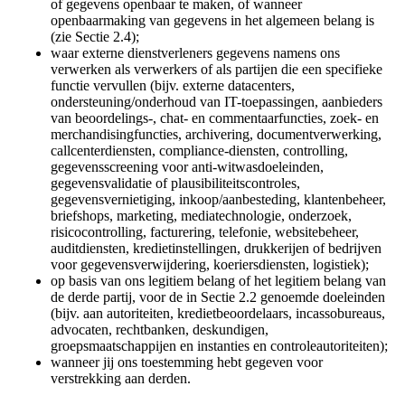
of gegevens openbaar te maken, of wanneer
openbaarmaking van gegevens in het algemeen belang is
(zie Sectie 2.4);
waar externe dienstverleners gegevens namens ons
verwerken als verwerkers of als partijen die een specifieke
functie vervullen (bijv. externe datacenters,
ondersteuning/onderhoud van IT-toepassingen, aanbieders
van beoordelings-, chat- en commentaarfuncties, zoek- en
merchandisingfuncties, archivering, documentverwerking,
callcenterdiensten, compliance-diensten, controlling,
gegevensscreening voor anti-witwasdoeleinden,
gegevensvalidatie of plausibiliteitscontroles,
gegevensvernietiging, inkoop/aanbesteding, klantenbeheer,
briefshops, marketing, mediatechnologie, onderzoek,
risicocontrolling, facturering, telefonie, websitebeheer,
auditdiensten, kredietinstellingen, drukkerijen of bedrijven
voor gegevensverwijdering, koeriersdiensten, logistiek);
op basis van ons legitiem belang of het legitiem belang van
de derde partij, voor de in Sectie 2.2 genoemde doeleinden
(bijv. aan autoriteiten, kredietbeoordelaars, incassobureaus,
advocaten, rechtbanken, deskundigen,
groepsmaatschappijen en instanties en controleautoriteiten);
wanneer jij ons toestemming hebt gegeven voor
verstrekking aan derden.