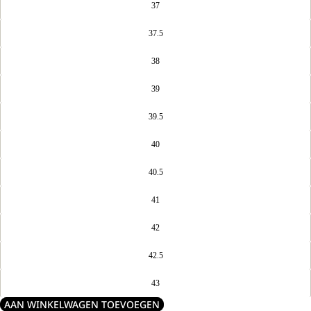
37
37.5
38
39
39.5
40
40.5
41
42
42.5
43
AAN WINKELWAGEN TOEVOEGEN