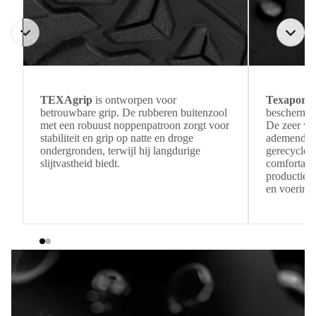
TEXAgrip
is ontworpen voor
Texapore 
betrouwbare grip. De rubberen buitenzool
beschermin
met een robuust noppenpatroon zorgt voor
De zeer wa
stabiliteit en grip op natte en droge
ademende c
ondergronden, terwijl hij langdurige
gerecyclede
slijtvastheid biedt.
comfortabe
productiere
en voering