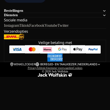
Bestellingen
Diensten
Sociale media
Instagram
Tiktok
Facebook
Youtube
Twitter
Verzendopties
Veilige betaling met
WINKELZOEKER
BE
REGIO- EN TAALKIEZER
|
NEDERLANDS
Privacy
Afdruk
Algemene voorwaarden
Cookies
© 2026
Jack Wolfskin