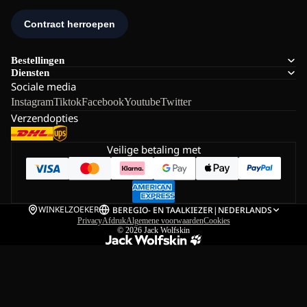
Bestellingen
Diensten
Sociale media
Instagram
Tiktok
Facebook
Youtube
Twitter
Verzendopties
Veilige betaling met
WINKELZOEKER
BE
REGIO- EN TAALKIEZER
|
NEDERLANDS
Privacy
Afdruk
Algemene voorwaarden
Cookies
© 2026
Jack Wolfskin