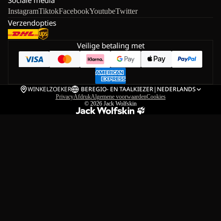
Instagram
Tiktok
Facebook
Youtube
Twitter
Verzendopties
Veilige betaling met
WINKELZOEKER
BE
REGIO- EN TAALKIEZER
|
NEDERLANDS
Privacy
Afdruk
Algemene voorwaarden
Cookies
© 2026
Jack Wolfskin