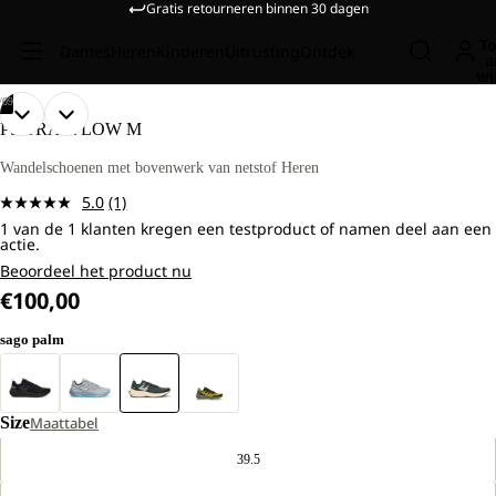
Gratis retourneren binnen 30 dagen
To
Dames
Heren
Kinderen
Uitrusting
Ontdek
a
wi
/
09
AFBEELDING
AFBEELDING
AFBEELDING
AFBEELDING
AFBEELDING
AFBEELDING
AFBEELDING
AFBEELDING
AFBEELDING
PS TRAIL LOW M
OPENEN
OPENEN
OPENEN
OPENEN
OPENEN
OPENEN
OPENEN
OPENEN
OPENEN
IN
IN
IN
IN
IN
IN
IN
IN
IN
Wandelschoenen met bovenwerk van netstof Heren
VOLLEDIG
VOLLEDIG
VOLLEDIG
VOLLEDIG
VOLLEDIG
VOLLEDIG
VOLLEDIG
VOLLEDIG
VOLLEDIG
5.0
(1)
SCHERM
SCHERM
SCHERM
SCHERM
SCHERM
SCHERM
SCHERM
SCHERM
SCHERM
Lees
1 van de 1 klanten kregen een testproduct of namen deel aan een
1
actie.
beoordeling.
Dezelfde
Beoordeel het product nu
paginalink.
€100,00
sago palm
Size
Maattabel
39.5